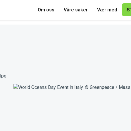
S
Om oss
Våre saker
Vær med
elpe
r