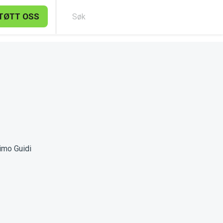
TØTT OSS
Søk