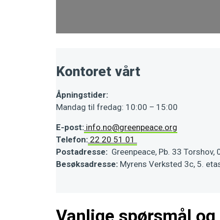
Kontoret vårt
Åpningstider:
Mandag til fredag: 10:00 – 15:00
E-post:
info.no@greenpeace.org
Telefon:
22 20 51 01
Postadresse:
Greenpeace, Pb. 33 Torshov, 
Besøksadresse:
Myrens Verksted 3c, 5. etas
Vanlige spørsmål og