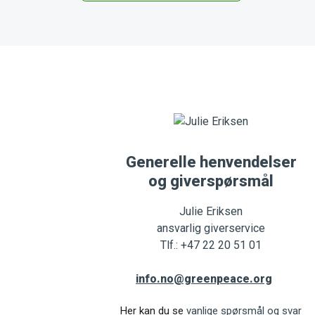
Generelle henvendelser
og giverspørsmål
Julie Eriksen
ansvarlig giverservice
Tlf.: +47 22 20 51 01
info.no@greenpeace.org
Her kan du se
vanlige spørsmål og svar